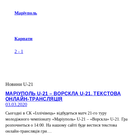
Маріуполь
Карпати
2
-
1
Новини U-21
МАРІУПОЛЬ U-21 – ВОРСКЛА U-21. ТЕКСТОВА
ОНЛАЙН-ТРАНСЛЯЦІЯ
03.03.2020
Сьогодні в СК «Іллічівець» відбудеться матч 21-го туру
молодіжного чемпіонату «Маріуполь» U-21 – «Ворскла» U-21. Гра
розпочнеться о 14:00. На нашому сайті буде вестися текстова
онлайн-трансляція гри....