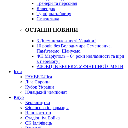
Тренери та персонал
Календар
Турнірна таблиця
Статистика
ОСТАННІ НОВИНИ
З Днем незалежності України!
10 років без Володимира Семеновича.
Пам’ятаємо. Шануємо.
ФК Маріуполь – 64 роки незламності та віри
в перемогу!
АЗОВЦІ В БЕЛЕКУ: У ФІНІШНОЇ СМУГИ
Ігри
FAVBET-Ліга
Ліга Європи
Кубок України
Юнацький чемпіонат
Клуб
Керівництво
Фінансова інформація
Наш логотип
Стадіон ім. Бойка
СК Іллічівець