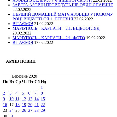
АЗОВЦІ В БЕЛЕКУ: У ФІНІШНОЇ СМУГИ
22.02.2022
ЗАВТРА АЗОВЦІ ПРОВЕДУТЬ ЩЕ ОДИН СПАРИНГ
22.02.2022
ПЕРШИЙ ДОМАШНІЙ МАТЧ АЗОВЦІВ У НОВОМУ
РОЦІ ВІДБУЄТЬСЯ 11 БЕРЕЗНЯ
22.02.2022
ВІТАЄМО!
21.02.2022
МАРІУПОЛЬ – КАРПАТИ – 2:1. ВІДЕООГЛЯД
20.02.2022
МАРІУПОЛЬ – КАРПАТИ – 2:1. ФОТО
19.02.2022
ВІТАЄМО!
17.02.2022
АРХІВ НОВИН
Березень 2020
Пн
Вт
Ср
Чт
Пт
Сб
Нд
1
2
3
4
5
6
7
8
9
10
11
12
13
14
15
16
17
18
19
20
21
22
23
24
25
26
27
28
29
30
31