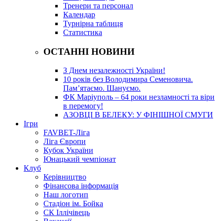
Тренери та персонал
Календар
Турнірна таблиця
Статистика
ОСТАННІ НОВИНИ
З Днем незалежності України!
10 років без Володимира Семеновича.
Пам’ятаємо. Шануємо.
ФК Маріуполь – 64 роки незламності та віри
в перемогу!
АЗОВЦІ В БЕЛЕКУ: У ФІНІШНОЇ СМУГИ
Ігри
FAVBET-Ліга
Ліга Європи
Кубок України
Юнацький чемпіонат
Клуб
Керівництво
Фінансова інформація
Наш логотип
Стадіон ім. Бойка
СК Іллічівець