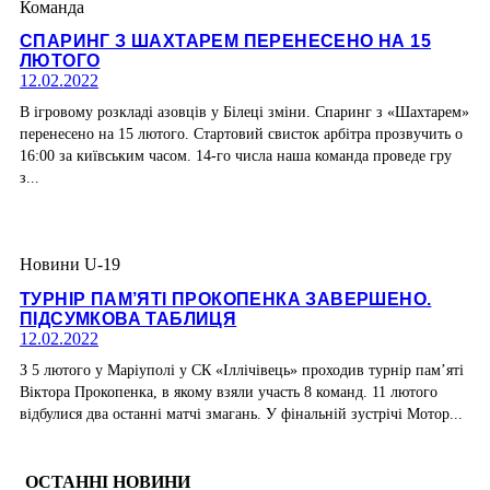
Команда
СПАРИНГ З ШАХТАРЕМ ПЕРЕНЕСЕНО НА 15
ЛЮТОГО
12.02.2022
В ігровому розкладі азовців у Білеці зміни. Спаринг з «Шахтарем»
перенесено на 15 лютого. Стартовий свисток арбітра прозвучить о
16:00 за київським часом. 14-го числа наша команда проведе гру
з...
Новини U-19
ТУРНІР ПАМ’ЯТІ ПРОКОПЕНКА ЗАВЕРШЕНО.
ПІДСУМКОВА ТАБЛИЦЯ
12.02.2022
З 5 лютого у Маріуполі у СК «Іллічівець» проходив турнір пам’яті
Віктора Прокопенка, в якому взяли участь 8 команд. 11 лютого
відбулися два останні матчі змагань. У фінальній зустрічі Мотор...
ОСТАННІ НОВИНИ