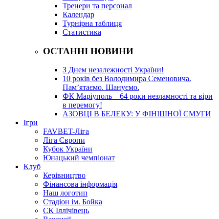
Тренери та персонал
Календар
Турнірна таблиця
Статистика
ОСТАННІ НОВИНИ
З Днем незалежності України!
10 років без Володимира Семеновича.
Пам’ятаємо. Шануємо.
ФК Маріуполь – 64 роки незламності та віри
в перемогу!
АЗОВЦІ В БЕЛЕКУ: У ФІНІШНОЇ СМУГИ
Ігри
FAVBET-Ліга
Ліга Європи
Кубок України
Юнацький чемпіонат
Клуб
Керівництво
Фінансова інформація
Наш логотип
Стадіон ім. Бойка
СК Іллічівець