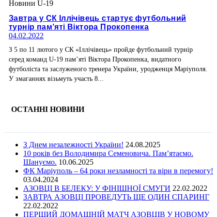
Новини U-19
Завтра у СК Іллічівець стартує футбольний
турнір пам’яті Віктора Прокопенка
04.02.2022
З 5 по 11 лютого у СК «Іллічівець» пройде футбольний турнір
серед команд U-19 пам’яті Віктора Прокопенка, видатного
футболіста та заслуженого тренера України, уродженця Маріуполя.
У змаганнях візьмуть участь 8...
ОСТАННІ НОВИНИ
З Днем незалежності України!
24.08.2025
10 років без Володимира Семеновича. Пам’ятаємо.
Шануємо.
10.06.2025
ФК Маріуполь – 64 роки незламності та віри в перемогу!
03.04.2024
АЗОВЦІ В БЕЛЕКУ: У ФІНІШНОЇ СМУГИ
22.02.2022
ЗАВТРА АЗОВЦІ ПРОВЕДУТЬ ЩЕ ОДИН СПАРИНГ
22.02.2022
ПЕРШИЙ ДОМАШНІЙ МАТЧ АЗОВЦІВ У НОВОМУ