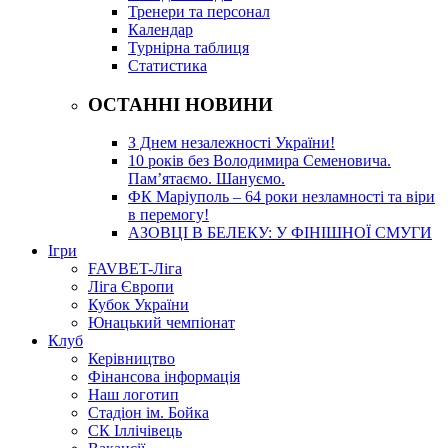
Тренери та персонал
Календар
Турнірна таблиця
Статистика
ОСТАННІ НОВИНИ
З Днем незалежності України!
10 років без Володимира Семеновича.
Пам’ятаємо. Шануємо.
ФК Маріуполь – 64 роки незламності та віри
в перемогу!
АЗОВЦІ В БЕЛЕКУ: У ФІНІШНОЇ СМУГИ
Ігри
FAVBET-Ліга
Ліга Європи
Кубок України
Юнацький чемпіонат
Клуб
Керівництво
Фінансова інформація
Наш логотип
Стадіон ім. Бойка
СК Іллічівець