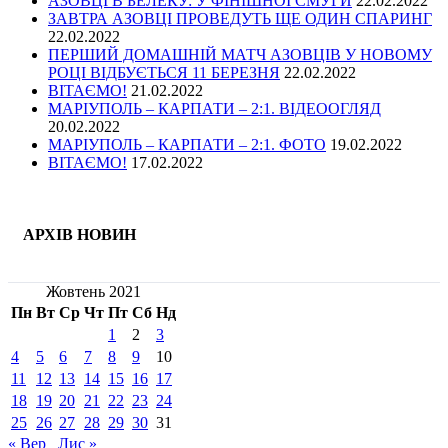
АЗОВЦІ В БЕЛЕКУ: У ФІНІШНОЇ СМУГИ
22.02.2022
ЗАВТРА АЗОВЦІ ПРОВЕДУТЬ ЩЕ ОДИН СПАРИНГ
22.02.2022
ПЕРШИЙ ДОМАШНІЙ МАТЧ АЗОВЦІВ У НОВОМУ
РОЦІ ВІДБУЄТЬСЯ 11 БЕРЕЗНЯ
22.02.2022
ВІТАЄМО!
21.02.2022
МАРІУПОЛЬ – КАРПАТИ – 2:1. ВІДЕООГЛЯД
20.02.2022
МАРІУПОЛЬ – КАРПАТИ – 2:1. ФОТО
19.02.2022
ВІТАЄМО!
17.02.2022
АРХІВ НОВИН
Жовтень 2021
Пн
Вт
Ср
Чт
Пт
Сб
Нд
1
2
3
4
5
6
7
8
9
10
11
12
13
14
15
16
17
18
19
20
21
22
23
24
25
26
27
28
29
30
31
« Вер
Лис »