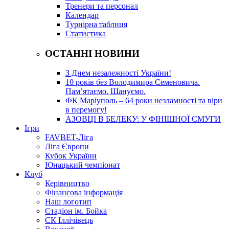
Тренери та персонал
Календар
Турнірна таблиця
Статистика
ОСТАННІ НОВИНИ
З Днем незалежності України!
10 років без Володимира Семеновича.
Пам’ятаємо. Шануємо.
ФК Маріуполь – 64 роки незламності та віри
в перемогу!
АЗОВЦІ В БЕЛЕКУ: У ФІНІШНОЇ СМУГИ
Ігри
FAVBET-Ліга
Ліга Європи
Кубок України
Юнацький чемпіонат
Клуб
Керівництво
Фінансова інформація
Наш логотип
Стадіон ім. Бойка
СК Іллічівець