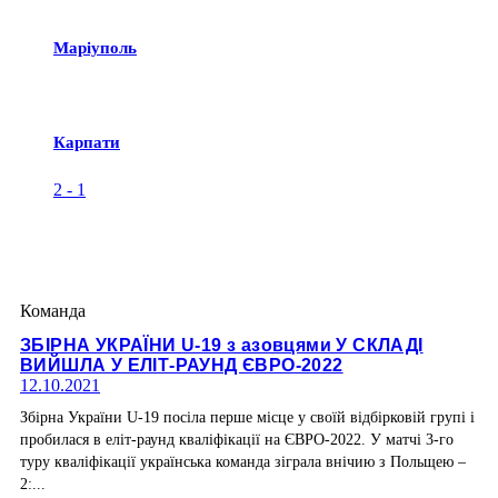
Маріуполь
Карпати
2
-
1
Команда
ЗБІРНА УКРАЇНИ U-19 з азовцями У СКЛАДІ
ВИЙШЛА У ЕЛІТ-РАУНД ЄВРО-2022
12.10.2021
Збірна України U-19 посіла перше місце у своїй відбірковій групі і
пробилася в еліт-раунд кваліфікації на ЄВРО-2022. У матчі 3-го
туру кваліфікації українська команда зіграла внічию з Польщею –
2:...