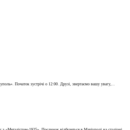
поль». Початок зустрічі о 12:00. Друзі, звертаємо вашу увагу,...
ає з «Металістом-1925». Поєдинок відбудеться в Маріуполі на стадіоні