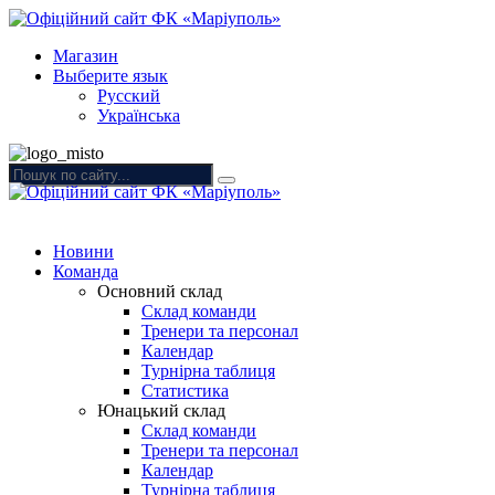
Магазин
Выберите язык
Русский
Українська
Новини
Команда
Основний склад
Склад команди
Тренери та персонал
Календар
Турнірна таблиця
Статистика
Юнацький склад
Склад команди
Тренери та персонал
Календар
Турнірна таблиця