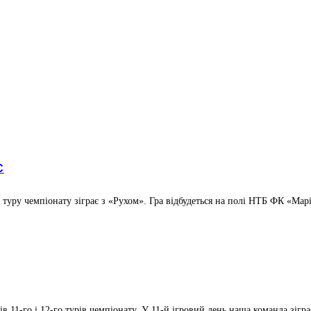
С
туру чемпіонату зіграє з «Рухом». Гра відбудеться на полі НТБ ФК «Маріу
ів 11-го і 12-го турів чемпіонату. У 11-й ігровий день наша команда зігр