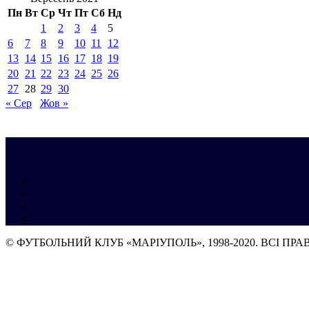
Пн
Вт
Ср
Чт
Пт
Сб
Нд
1
2
3
4
5
6
7
8
9
10
11
12
13
14
15
16
17
18
19
20
21
22
23
24
25
26
27
28
29
30
« Сер
Жов »
© ФУТБОЛЬНИЙ КЛУБ «МАРІУПОЛЬ», 1998-2020. ВСІ ПР