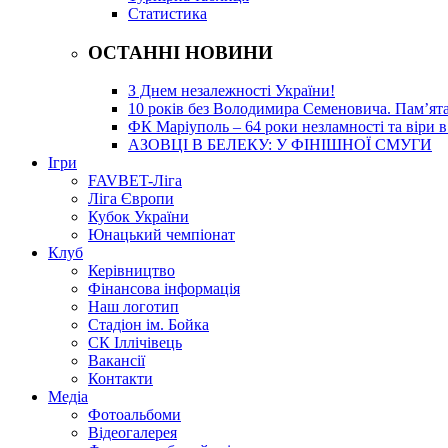
Статистика
ОСТАННІ НОВИНИ
З Днем незалежності України!
10 років без Володимира Семеновича. Пам’ят
ФК Маріуполь – 64 роки незламності та віри в
АЗОВЦІ В БЕЛЕКУ: У ФІНІШНОЇ СМУГИ
Ігри
FAVBET-Ліга
Ліга Європи
Кубок України
Юнацький чемпіонат
Клуб
Керівництво
Фінансова інформація
Наш логотип
Стадіон ім. Бойка
СК Іллічівець
Вакансії
Контакти
Медіа
Фотоальбоми
Відеогалерея