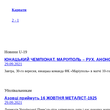
Карпати
2
-
1
Новини U-19
ЮНАЦЬКИЙ ЧЕМПІОНАТ. МАРІУПОЛЬ – РУХ. АНОН
29.09.2021
Завтра, 30-го вересня, юнацька команда ФК «Маріуполь» в матчі 10-го 
Уболівальникам
Азовці приймуть 16 ЖОВТНЯ МЕТАЛІСТ-1925
29.09.2021
Дирекція Української Прем’єр-ліги затвердила дати і час початку матч