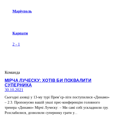
Маріуполь
Карпати
2
-
1
Команда
МІРЧА ЛУЧЕСКУ: ХОТІВ БИ ПОХВАЛИТИ
СУПЕРНИКА
30.10.2021
Сьогодні азовці у 13-му турі Прем’єр-ліги поступилися «Динамо»
– 2:3. Пропонуємо вашій увазі прес-конференцію головного
тренера «Динамо» Мірчі Луческу: – Ми самі собі ускладнили гру.
Розслабилися, дозволили супернику грати у...