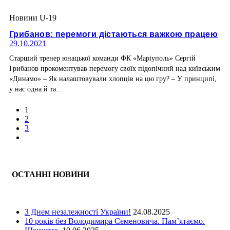
Новини U-19
Грибанов: перемоги дістаються важкою працею
29.10.2021
Старший тренер юнацької команди ФК «Маріуполь» Сергій
Грибанов прокоментував перемогу своїх підопічний над київським
«Динамо» – Як налаштовували хлопців на цю гру? – У принципі,
у нас одна й та...
1
2
3
ОСТАННІ НОВИНИ
З Днем незалежності України!
24.08.2025
10 років без Володимира Семеновича. Пам’ятаємо.