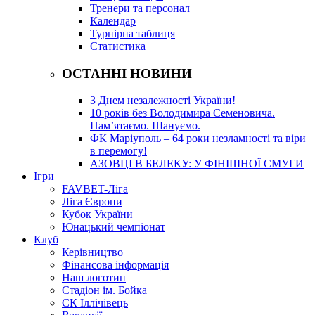
Тренери та персонал
Календар
Турнірна таблиця
Статистика
ОСТАННІ НОВИНИ
З Днем незалежності України!
10 років без Володимира Семеновича.
Пам’ятаємо. Шануємо.
ФК Маріуполь – 64 роки незламності та віри
в перемогу!
АЗОВЦІ В БЕЛЕКУ: У ФІНІШНОЇ СМУГИ
Ігри
FAVBET-Ліга
Ліга Європи
Кубок України
Юнацький чемпіонат
Клуб
Керівництво
Фінансова інформація
Наш логотип
Стадіон ім. Бойка
СК Іллічівець