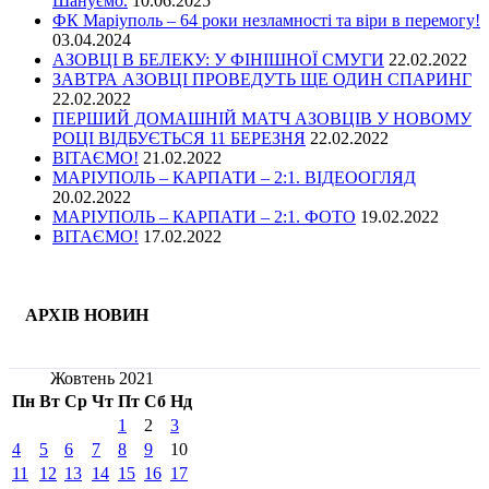
Шануємо.
10.06.2025
ФК Маріуполь – 64 роки незламності та віри в перемогу!
03.04.2024
АЗОВЦІ В БЕЛЕКУ: У ФІНІШНОЇ СМУГИ
22.02.2022
ЗАВТРА АЗОВЦІ ПРОВЕДУТЬ ЩЕ ОДИН СПАРИНГ
22.02.2022
ПЕРШИЙ ДОМАШНІЙ МАТЧ АЗОВЦІВ У НОВОМУ
РОЦІ ВІДБУЄТЬСЯ 11 БЕРЕЗНЯ
22.02.2022
ВІТАЄМО!
21.02.2022
МАРІУПОЛЬ – КАРПАТИ – 2:1. ВІДЕООГЛЯД
20.02.2022
МАРІУПОЛЬ – КАРПАТИ – 2:1. ФОТО
19.02.2022
ВІТАЄМО!
17.02.2022
АРХІВ НОВИН
Жовтень 2021
Пн
Вт
Ср
Чт
Пт
Сб
Нд
1
2
3
4
5
6
7
8
9
10
11
12
13
14
15
16
17