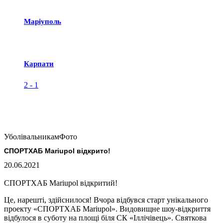
Маріуполь
Карпати
2
-
1
Уболівальникам
Фото
СПОРТХАБ Mariupol відкрито!
20.06.2021
СПОРТХАБ Mariupol відкритий!
Це, нарешті, здійснилося! Вчора відбувся старт унікального
проекту «СПОРТХАБ Mariupol». Видовищне шоу-відкриття
відбулося в суботу на площі біля СК «Іллічівець». Святкова