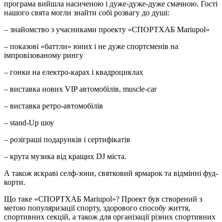
програма вийшла насиченою і дуже-дуже-дуже смачною. Гості
нашого свята могли знайти собі розвагу до душі:
– знайомство з учасниками проекту «СПОРТХАБ Mariupol»
– показові «баттли» юних і не дуже спортсменів на
імпровізованому рингу
– гонки на електро-карах і квадроциклах
– виставка нових VIP автомобілів, muscle-car
– виставка ретро-автомобілів
– stand-Up шоу
– розіграші подарунків і сертифікатів
– крута музика від кращих DJ міста.
А також яскраві селф-зони, святковий ярмарок та відмінні фуд-
корти.
Що таке «СПОРТХАБ Mariupol»? Проект був створений з
метою популяризації спорту, здорового способу життя,
спортивних секцій, а також для організації різних спортивних