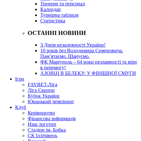
Тренери та персонал
Календар
Турнірна таблиця
Статистика
ОСТАННІ НОВИНИ
З Днем незалежності України!
10 років без Володимира Семеновича.
Пам’ятаємо. Шануємо.
ФК Маріуполь – 64 роки незламності та віри
в перемогу!
АЗОВЦІ В БЕЛЕКУ: У ФІНІШНОЇ СМУГИ
Ігри
FAVBET-Ліга
Ліга Європи
Кубок України
Юнацький чемпіонат
Клуб
Керівництво
Фінансова інформація
Наш логотип
Стадіон ім. Бойка
СК Іллічівець