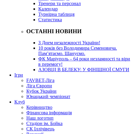
Тренери та персонал
Календар
Турнірна таблиця
Статистика
ОСТАННІ НОВИНИ
З Днем незалежності України!
10 років без Володимира Семеновича.
Пам’ятаємо. Шануємо.
ФК Маріуполь – 64 роки незламності та віри
в перемогу!
АЗОВЦІ В БЕЛЕКУ: У ФІНІШНОЇ СМУГИ
Ігри
FAVBET-Ліга
Ліга Європи
Кубок України
Юнацький чемпіонат
Клуб
Керівництво
Фінансова інформація
Наш логотип
Стадіон ім. Бойка
СК Іллічівець