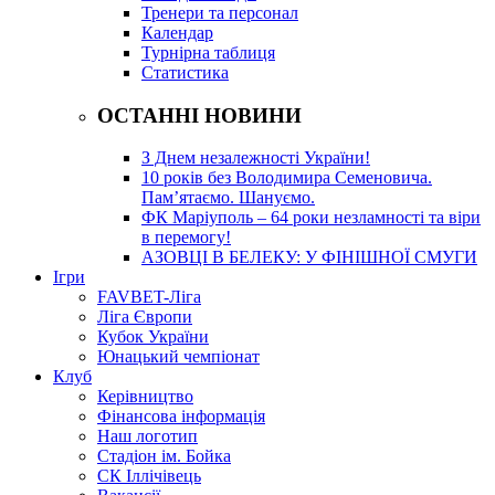
Тренери та персонал
Календар
Турнірна таблиця
Статистика
ОСТАННІ НОВИНИ
З Днем незалежності України!
10 років без Володимира Семеновича.
Пам’ятаємо. Шануємо.
ФК Маріуполь – 64 роки незламності та віри
в перемогу!
АЗОВЦІ В БЕЛЕКУ: У ФІНІШНОЇ СМУГИ
Ігри
FAVBET-Ліга
Ліга Європи
Кубок України
Юнацький чемпіонат
Клуб
Керівництво
Фінансова інформація
Наш логотип
Стадіон ім. Бойка
СК Іллічівець