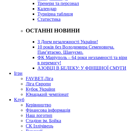
Тренери та персонал
Календар
Турнірна таблиця
Статистика
ОСТАННІ НОВИНИ
З Днем незалежності України!
10 років без Володимира Семеновича.
Пам’ятаємо. Шануємо.
ФК Маріуполь – 64 роки незламності та віри
в перемогу!
АЗОВЦІ В БЕЛЕКУ: У ФІНІШНОЇ СМУГИ
Ігри
FAVBET-Ліга
Ліга Європи
Кубок України
Юнацький чемпіонат
Клуб
Керівництво
Фінансова інформація
Наш логотип
Стадіон ім. Бойка
СК Іллічівець