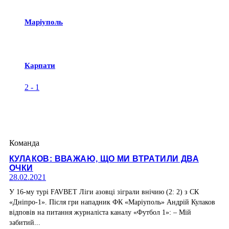
Маріуполь
Карпати
2
-
1
Команда
КУЛАКОВ: ВВАЖАЮ, ЩО МИ ВТРАТИЛИ ДВА
ОЧКИ
28.02.2021
У 16-му турі FAVBET Ліги азовці зіграли внічию (2: 2) з СК
«Дніпро-1». Після гри нападник ФК «Маріуполь» Андрій Кулаков
відповів на питання журналіста каналу «Футбол 1»: – Мій
забитий...