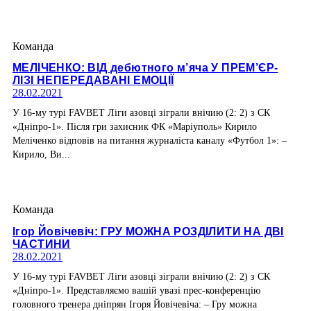
Команда
МЕЛІЧЕНКО: ВІД дебютного м’яча У ПРЕМ’ЄР-
ЛІЗІ НЕПЕРЕДАВАНІ ЕМОЦІЇ
28.02.2021
У 16-му турі FAVBET Ліги азовці зіграли внічию (2: 2) з СК
«Дніпро-1». Після гри захисник ФК «Маріуполь» Кирило
Меліченко відповів на питання журналіста каналу «Футбол 1»: –
Кирило, Ви...
Команда
Ігор Йовічевіч: ГРУ МОЖНА РОЗДІЛИТИ НА ДВІ
ЧАСТИНИ
28.02.2021
У 16-му турі FAVBET Ліги азовці зіграли внічию (2: 2) з СК
«Дніпро-1». Представляємо вашій увазі прес-конференцію
головного тренера дніпрян Ігоря Йовічевіча: – Гру можна