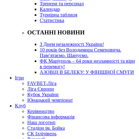
Тренери та персонал
Календар
Турнірна таблиця
Статистика
ОСТАННІ НОВИНИ
З Днем незалежності України!
10 років без Володимира Семеновича.
Пам’ятаємо. Шануємо.
ФК Маріуполь – 64 роки незламності та віри
в перемогу!
АЗОВЦІ В БЕЛЕКУ: У ФІНІШНОЇ СМУГИ
Ігри
FAVBET-Ліга
Ліга Європи
Кубок України
Юнацький чемпіонат
Клуб
Керівництво
Фінансова інформація
Наш логотип
Стадіон ім. Бойка
СК Іллічівець