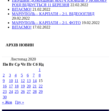
ПЕРШИЙ ДОМАШНІЙ МАТЧ АЗОВЦІВ У НОВОМУ
РОЦІ ВІДБУЄТЬСЯ 11 БЕРЕЗНЯ
22.02.2022
ВІТАЄМО!
21.02.2022
МАРІУПОЛЬ – КАРПАТИ – 2:1. ВІДЕООГЛЯД
20.02.2022
МАРІУПОЛЬ – КАРПАТИ – 2:1. ФОТО
19.02.2022
ВІТАЄМО!
17.02.2022
АРХІВ НОВИН
Листопад 2020
Пн
Вт
Ср
Чт
Пт
Сб
Нд
1
2
3
4
5
6
7
8
9
10
11
12
13
14
15
16
17
18
19
20
21
22
23
24
25
26
27
28
29
30
« Жов
Гру »