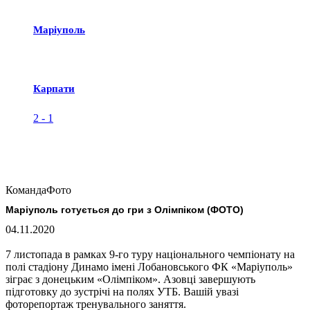
Маріуполь
Карпати
2
-
1
Команда
Фото
Маріуполь готується до гри з Олімпіком (ФОТО)
04.11.2020
7 листопада в рамках 9-го туру національного чемпіонату на
полі стадіону Динамо імені Лобановського ФК «Маріуполь»
зіграє з донецьким «Олімпіком». Азовці завершують
підготовку до зустрічі на полях УТБ. Вашій увазі
фоторепортаж тренувального заняття.