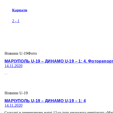
Карпати
2
-
1
Новини U-19
Фото
МАРІУПОЛЬ U-19 – ДИНАМО U-19 – 1: 4. Фоторепор
14.11.2020
...
Новини U-19
МАРІУПОЛЬ U-19 – ДИНАМО U-19 – 1: 4
14.11.2020
Сьогодні в перенесеному матчі 12-го туру юнацького чемпіонату «Мар