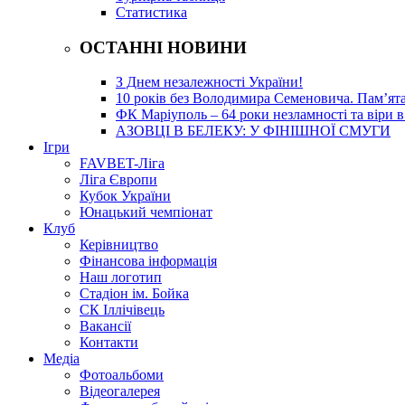
Статистика
ОСТАННІ НОВИНИ
З Днем незалежності України!
10 років без Володимира Семеновича. Пам’ят
ФК Маріуполь – 64 роки незламності та віри в
АЗОВЦІ В БЕЛЕКУ: У ФІНІШНОЇ СМУГИ
Ігри
FAVBET-Ліга
Ліга Європи
Кубок України
Юнацький чемпіонат
Клуб
Керівництво
Фінансова інформація
Наш логотип
Стадіон ім. Бойка
СК Іллічівець
Вакансії
Контакти
Медіа
Фотоальбоми
Відеогалерея