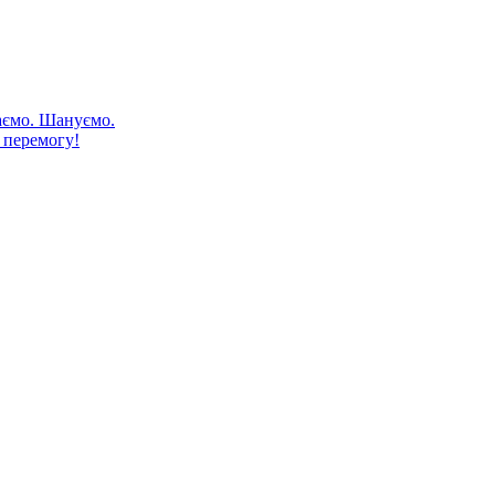
аємо. Шануємо.
 перемогу!