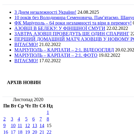
З Днем незалежності України!
24.08.2025
10 років без Володимира Семеновича. Пам’ятаємо. Шану
ФК Маріуполь – 64 роки незламності та віри в перемогу!
АЗОВЦІ В БЕЛЕКУ: У ФІНІШНОЇ СМУГИ
22.02.2022
ЗАВТРА АЗОВЦІ ПРОВЕДУТЬ ЩЕ ОДИН СПАРИНГ
2
ПЕРШИЙ ДОМАШНІЙ МАТЧ АЗОВЦІВ У НОВОМУ РОЦ
ВІТАЄМО!
21.02.2022
МАРІУПОЛЬ – КАРПАТИ – 2:1. ВІДЕООГЛЯД
20.02.20
МАРІУПОЛЬ – КАРПАТИ – 2:1. ФОТО
19.02.2022
ВІТАЄМО!
17.02.2022
АРХІВ НОВИН
Листопад 2020
Пн
Вт
Ср
Чт
Пт
Сб
Нд
1
2
3
4
5
6
7
8
9
10
11
12
13
14
15
16
17
18
19
20
21
22