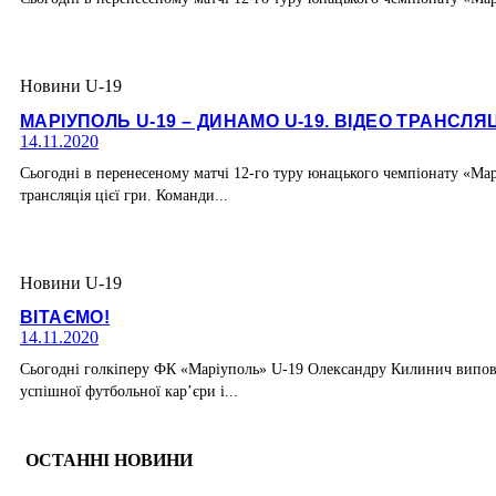
Новини U-19
МАРІУПОЛЬ U-19 – ДИНАМО U-19. ВІДЕО ТРАНСЛЯ
14.11.2020
Сьогодні в перенесеному матчі 12-го туру юнацького чемпіонату «Ма
трансляція цієї гри. Команди...
Новини U-19
ВІТАЄМО!
14.11.2020
Сьогодні голкіперу ФК «Маріуполь» U-19 Олександру Килинич виповню
успішної футбольної кар’єри і...
ОСТАННІ НОВИНИ