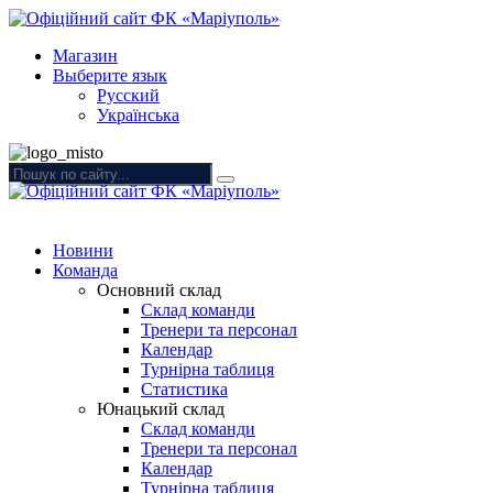
Магазин
Выберите язык
Русский
Українська
Новини
Команда
Основний склад
Склад команди
Тренери та персонал
Календар
Турнірна таблиця
Статистика
Юнацький склад
Склад команди
Тренери та персонал
Календар
Турнірна таблиця