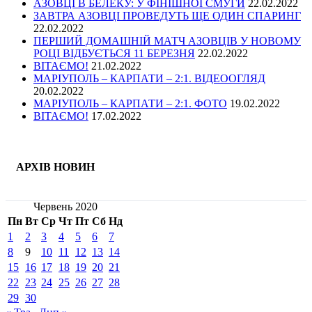
АЗОВЦІ В БЕЛЕКУ: У ФІНІШНОЇ СМУГИ
22.02.2022
ЗАВТРА АЗОВЦІ ПРОВЕДУТЬ ЩЕ ОДИН СПАРИНГ
22.02.2022
ПЕРШИЙ ДОМАШНІЙ МАТЧ АЗОВЦІВ У НОВОМУ
РОЦІ ВІДБУЄТЬСЯ 11 БЕРЕЗНЯ
22.02.2022
ВІТАЄМО!
21.02.2022
МАРІУПОЛЬ – КАРПАТИ – 2:1. ВІДЕООГЛЯД
20.02.2022
МАРІУПОЛЬ – КАРПАТИ – 2:1. ФОТО
19.02.2022
ВІТАЄМО!
17.02.2022
АРХІВ НОВИН
Червень 2020
Пн
Вт
Ср
Чт
Пт
Сб
Нд
1
2
3
4
5
6
7
8
9
10
11
12
13
14
15
16
17
18
19
20
21
22
23
24
25
26
27
28
29
30