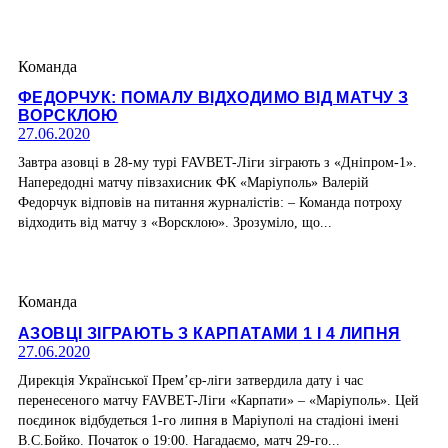
Команда
ФЕДОРЧУК: ПОМАЛУ ВІДХОДИМО ВІД МАТЧУ З
ВОРСКЛОЮ
27.06.2020
Завтра азовці в 28-му турі FAVBET-Ліги зіграють з «Дніпром-1».
Напередодні матчу півзахисник ФК «Маріуполь» Валерій
Федорчук відповів на питання журналістів: – Команда потроху
відходить від матчу з «Ворсклою». Зрозуміло, що...
Команда
АЗОВЦІ ЗІГРАЮТЬ З КАРПАТАМИ 1 І 4 ЛИПНЯ
27.06.2020
Дирекція Української Прем’єр-ліги затвердила дату і час
перенесеного матчу FAVBET-Ліги «Карпати» – «Маріуполь». Цей
поєдинок відбудеться 1-го липня в Маріуполі на стадіоні імені
В.С.Бойко. Початок о 19:00. Нагадаємо, матч 29-го...