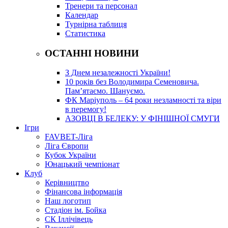
Тренери та персонал
Календар
Турнірна таблиця
Статистика
ОСТАННІ НОВИНИ
З Днем незалежності України!
10 років без Володимира Семеновича.
Пам’ятаємо. Шануємо.
ФК Маріуполь – 64 роки незламності та віри
в перемогу!
АЗОВЦІ В БЕЛЕКУ: У ФІНІШНОЇ СМУГИ
Ігри
FAVBET-Ліга
Ліга Європи
Кубок України
Юнацький чемпіонат
Клуб
Керівництво
Фінансова інформація
Наш логотип
Стадіон ім. Бойка
СК Іллічівець