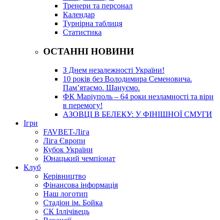
Тренери та персонал
Календар
Турнірна таблиця
Статистика
ОСТАННІ НОВИНИ
З Днем незалежності України!
10 років без Володимира Семеновича.
Пам’ятаємо. Шануємо.
ФК Маріуполь – 64 роки незламності та віри
в перемогу!
АЗОВЦІ В БЕЛЕКУ: У ФІНІШНОЇ СМУГИ
Ігри
FAVBET-Ліга
Ліга Європи
Кубок України
Юнацький чемпіонат
Клуб
Керівництво
Фінансова інформація
Наш логотип
Стадіон ім. Бойка
СК Іллічівець