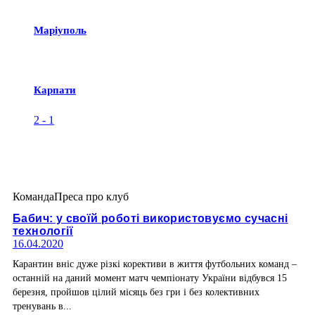
Маріуполь
Карпати
2
-
1
Команда
Преса про клуб
Бабич: у своїй роботі використовуємо сучасні
технології
16.04.2020
Карантин вніс дуже різкі корективи в життя футбольних команд –
останній на даний момент матч чемпіонату України відбувся 15
березня, пройшов цілий місяць без гри і без колективних
тренувань в...