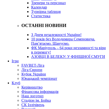
Тренери та персонал
Календар
Турнірна таблиця
Статистика
ОСТАННІ НОВИНИ
З Днем незалежності України!
10 років без Володимира Семеновича.
Пам’ятаємо. Шануємо.
ФК Маріуполь – 64 роки незламності та віри
в перемогу!
АЗОВЦІ В БЕЛЕКУ: У ФІНІШНОЇ СМУГИ
Ігри
FAVBET-Ліга
Ліга Європи
Кубок України
Юнацький чемпіонат
Клуб
Керівництво
Фінансова інформація
Наш логотип
Стадіон ім. Бойка
СК Іллічівець