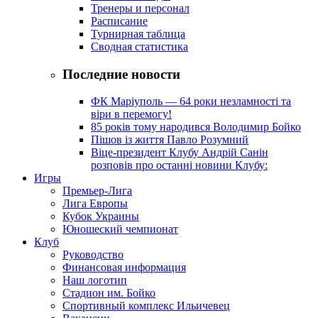
Тренеры и персонал
Расписание
Турнирная таблица
Сводная статистика
Последние новости
ФК Маріуполь — 64 роки незламності та
віри в перемогу!
85 років тому народився Володимир Бойко
Пішов із життя Павло Розумний
Віце-президент Клубу Андрій Санін
розповів про останні новини Клубу:
Игры
Премьер-Лига
Лига Европы
Кубок Украины
Юношеский чемпионат
Клуб
Руководство
Финансовая информация
Наш логотип
Стадион им. Бойко
Спортивный комплекс Ильичевец