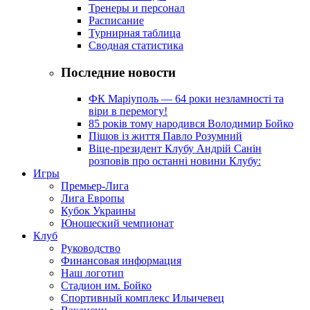
Тренеры и персонал
Расписание
Турнирная таблица
Сводная статистика
Последние новости
ФК Маріуполь — 64 роки незламності та
віри в перемогу!
85 років тому народився Володимир Бойко
Пішов із життя Павло Розумний
Віце-президент Клубу Андрій Санін
розповів про останні новини Клубу:
Игры
Премьер-Лига
Лига Европы
Кубок Украины
Юношеский чемпионат
Клуб
Руководство
Финансовая информация
Наш логотип
Стадион им. Бойко
Спортивный комплекс Ильичевец