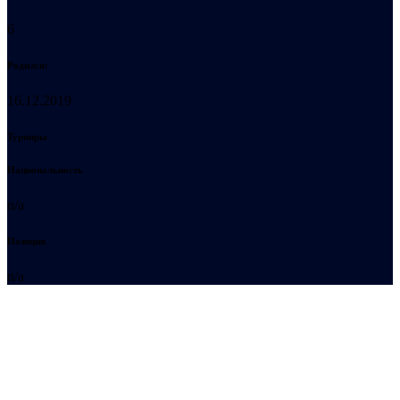
6
Родился:
16.12.2019
Турниры
Национальность
n/a
Позиция
n/a