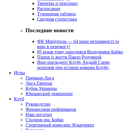
Тренеры и персонал
Расписание
Турнирная таблица
Сводная статистика
Последние новости
ФК Маріуполь — 64 роки незламності та
віри в перемогу!
85 років тому народився Володимир Бойко
Пішов із життя Павло Розумний
Віце-президент Клубу Андрій Санін
розповів про останні новини Клубу:
Игры
Премьер-Лига
Лига Европы
Кубок Украины
Юношеский чемпионат
Клуб
Руководство
Финансовая информация
Наш логотип
Стадион им. Бойко
Спортивный комплекс Ильичевец