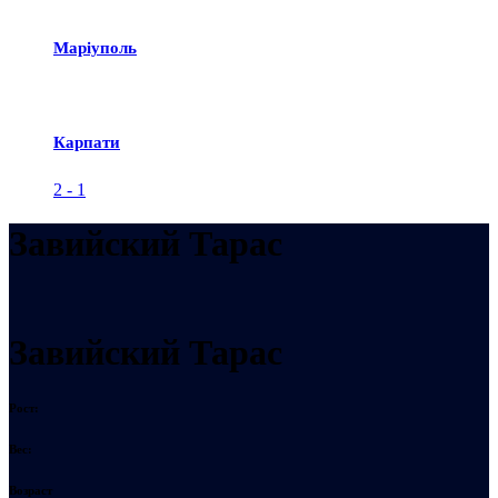
Маріуполь
Карпати
2
-
1
Завийский Тарас
Завийский Тарас
Рост:
Вес:
Возраст