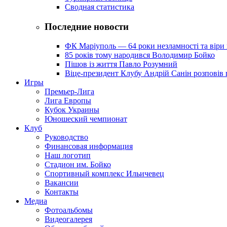
Сводная статистика
Последние новости
ФК Маріуполь — 64 роки незламності та віри 
85 років тому народився Володимир Бойко
Пішов із життя Павло Розумний
Віце-президент Клубу Андрій Санін розповів 
Игры
Премьер-Лига
Лига Европы
Кубок Украины
Юношеский чемпионат
Клуб
Руководство
Финансовая информация
Наш логотип
Стадион им. Бойко
Спортивный комплекс Ильичевец
Вакансии
Контакты
Медиа
Фотоальбомы
Видеогалерея