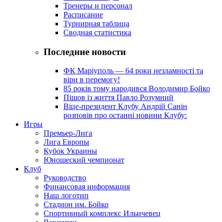
Тренеры и персонал
Расписание
Турнирная таблица
Сводная статистика
Последние новости
ФК Маріуполь — 64 роки незламності та
віри в перемогу!
85 років тому народився Володимир Бойко
Пішов із життя Павло Розумний
Віце-президент Клубу Андрій Санін
розповів про останні новини Клубу:
Игры
Премьер-Лига
Лига Европы
Кубок Украины
Юношеский чемпионат
Клуб
Руководство
Финансовая информация
Наш логотип
Стадион им. Бойко
Спортивный комплекс Ильичевец