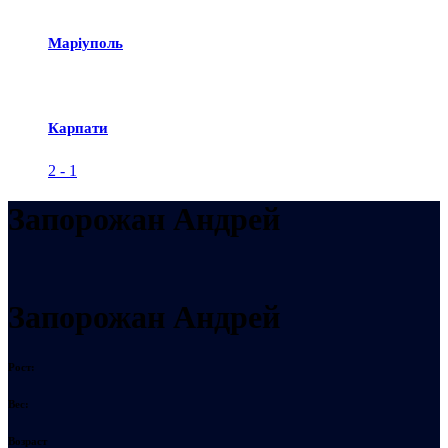
Маріуполь
Карпати
2
-
1
Запорожан Андрей
Запорожан Андрей
Рост:
Вес:
Возраст