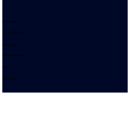
6
Родился:
17.09.2019
Турниры
Национальность
n/a
Позиция
n/a