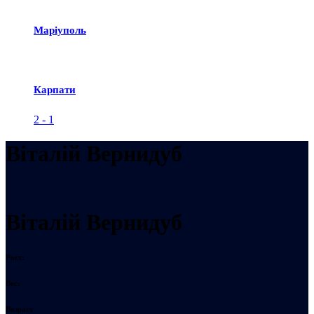
Маріуполь
Карпати
2
-
1
Вiталiй Вернидуб
Вiталiй Вернидуб
Рост:
Вес:
Возраст