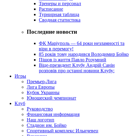
Тренеры и персонал
Расписание
Турнирная таблица
Сводная статистика
Последние новости
ФК Маріуполь — 64 роки незламності та
віри в перемогу!
85 років тому народився Володимир Бойко
Пішов із життя Павло Розумний
Віце-президент Клубу Андрій Санін
розповів про останні новини Клубу:
Игры
Премьер-Лига
Лига Европы
Кубок Украины
Юношеский чемпионат
Клуб
Руководство
Финансовая информация
Наш логотип
Стадион им. Бойко
Спортивный комплекс Ильичевец