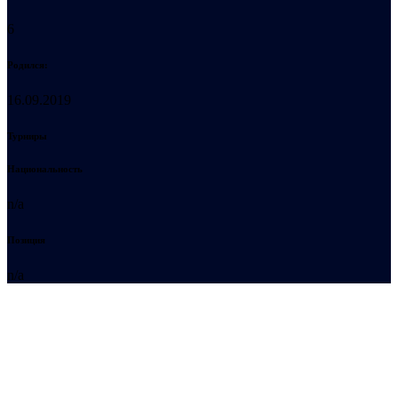
6
Родился:
16.09.2019
Турниры
Национальность
n/a
Позиция
n/a