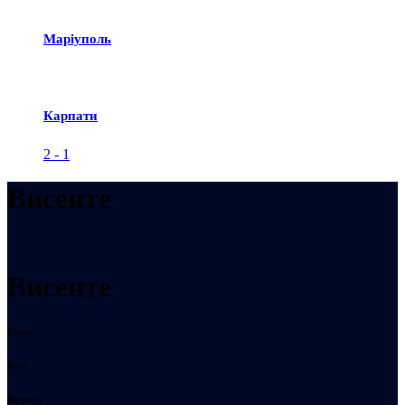
Маріуполь
Карпати
2
-
1
Висенте
Висенте
Рост:
Вес:
Возраст