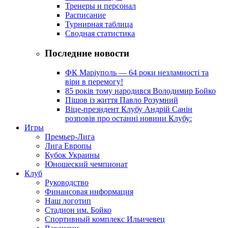
Тренеры и персонал
Расписание
Турнирная таблица
Сводная статистика
Последние новости
ФК Маріуполь — 64 роки незламності та
віри в перемогу!
85 років тому народився Володимир Бойко
Пішов із життя Павло Розумний
Віце-президент Клубу Андрій Санін
розповів про останні новини Клубу:
Игры
Премьер-Лига
Лига Европы
Кубок Украины
Юношеский чемпионат
Клуб
Руководство
Финансовая информация
Наш логотип
Стадион им. Бойко
Спортивный комплекс Ильичевец