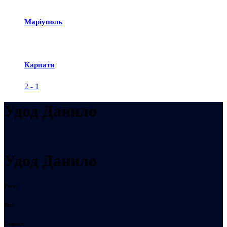
Маріуполь
Карпати
2
-
1
Удод Данило
Удод Данило
Рост:
Вес:
Возраст