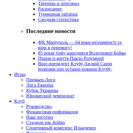
Тренеры и персонал
Расписание
Турнирная таблица
Сводная статистика
Последние новости
ФК Маріуполь — 64 роки незламності та
віри в перемогу!
85 років тому народився Володимир Бойко
Пішов із життя Павло Розумний
Віце-президент Клубу Андрій Санін
розповів про останні новини Клубу:
Игры
Премьер-Лига
Лига Европы
Кубок Украины
Юношеский чемпионат
Клуб
Руководство
Финансовая информация
Наш логотип
Стадион им. Бойко
Спортивный комплекс Ильичевец