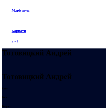
Маріуполь
Карпати
2
-
1
Тотовицкий Андрей
Тотовицкий Андрей
Рост:
Вес:
Возраст