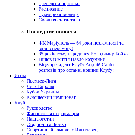
Тренеры и персонал
Расписание
Турнирная таблица
Сводная статистика
Последние новости
ФК Маріуполь — 64 роки незламності та
віри в перемогу!
85 років тому народився Володимир Бойко
Пішов із життя Павло Розумний
Віце-президент Клубу Андрій Санін
розповів про останні новини Клубу:
Игры
Премьер-Лига
Лига Европы
Кубок Украины
Юношеский чемпионат
Клуб
Руководство
Финансовая информация
Наш логотип
Стадион им. Бойко
Спортивный комплекс Ильичевец