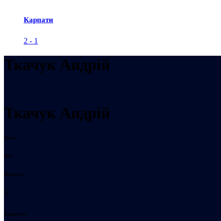
Карпати
2
-
1
Ткачук Андрій
Ткачук Андрій
Рост:
Вес:
Возраст
5
Родился: