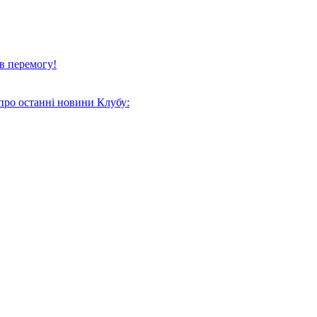
в перемогу!
про останні новини Клубу: