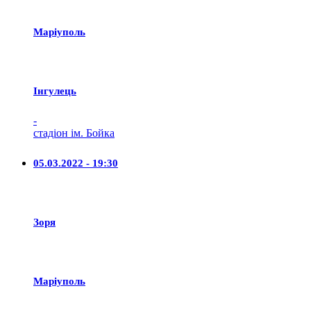
Маріуполь
Iнгулець
-
стадіон ім. Бойка
05.03.2022 - 19:30
Зоря
Маріуполь
-