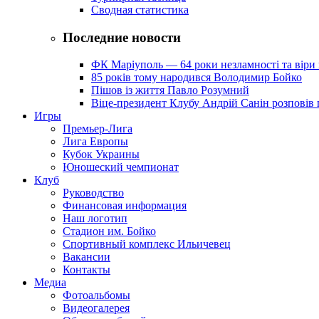
Сводная статистика
Последние новости
ФК Маріуполь — 64 роки незламності та віри 
85 років тому народився Володимир Бойко
Пішов із життя Павло Розумний
Віце-президент Клубу Андрій Санін розповів 
Игры
Премьер-Лига
Лига Европы
Кубок Украины
Юношеский чемпионат
Клуб
Руководство
Финансовая информация
Наш логотип
Стадион им. Бойко
Спортивный комплекс Ильичевец
Вакансии
Контакты
Медиа
Фотоальбомы
Видеогалерея