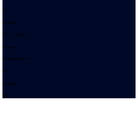
6
Родился:
02.12.2019
Турниры
Национальность
n/a
Позиция
n/a