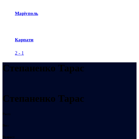
Маріуполь
Карпати
2
-
1
Степаненко Тарас
Степаненко Тарас
Рост:
Вес:
Возраст