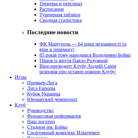
Тренеры и персонал
Расписание
Турнирная таблица
Сводная статистика
Последние новости
ФК Маріуполь — 64 роки незламності та
віри в перемогу!
85 років тому народився Володимир Бойко
Пішов із життя Павло Розумний
Віце-президент Клубу Андрій Санін
розповів про останні новини Клубу:
Игры
Премьер-Лига
Лига Европы
Кубок Украины
Юношеский чемпионат
Клуб
Руководство
Финансовая информация
Наш логотип
Стадион им. Бойко
Спортивный комплекс Ильичевец