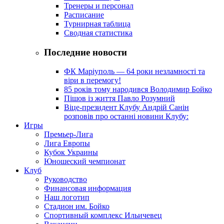
Тренеры и персонал
Расписание
Турнирная таблица
Сводная статистика
Последние новости
ФК Маріуполь — 64 роки незламності та
віри в перемогу!
85 років тому народився Володимир Бойко
Пішов із життя Павло Розумний
Віце-президент Клубу Андрій Санін
розповів про останні новини Клубу:
Игры
Премьер-Лига
Лига Европы
Кубок Украины
Юношеский чемпионат
Клуб
Руководство
Финансовая информация
Наш логотип
Стадион им. Бойко
Спортивный комплекс Ильичевец