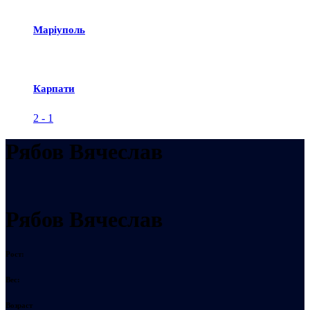
Маріуполь
Карпати
2
-
1
Рябов Вячеслав
Рябов Вячеслав
Рост:
Вес:
Возраст