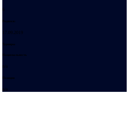
6
Родился:
17.09.2019
Турниры
Национальность
n/a
Позиция
n/a