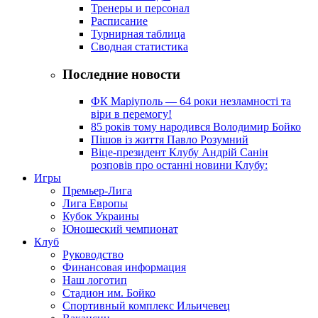
Тренеры и персонал
Расписание
Турнирная таблица
Сводная статистика
Последние новости
ФК Маріуполь — 64 роки незламності та
віри в перемогу!
85 років тому народився Володимир Бойко
Пішов із життя Павло Розумний
Віце-президент Клубу Андрій Санін
розповів про останні новини Клубу:
Игры
Премьер-Лига
Лига Европы
Кубок Украины
Юношеский чемпионат
Клуб
Руководство
Финансовая информация
Наш логотип
Стадион им. Бойко
Спортивный комплекс Ильичевец