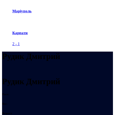
Маріуполь
Карпати
2
-
1
Рудик Дмитрий
Рудик Дмитрий
Рост:
Вес:
Возраст