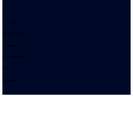
6
Родился:
04.11.2019
Турниры
Национальность
n/a
Позиция
n/a