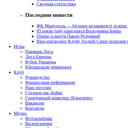
Сводная статистика
Последние новости
ФК Маріуполь — 64 роки незламності та віри 
85 років тому народився Володимир Бойко
Пішов із життя Павло Розумний
Віце-президент Клубу Андрій Санін розповів 
Игры
Премьер-Лига
Лига Европы
Кубок Украины
Юношеский чемпионат
Клуб
Руководство
Финансовая информация
Наш логотип
Стадион им. Бойко
Спортивный комплекс Ильичевец
Вакансии
Контакты
Медиа
Фотоальбомы
Видеогалерея