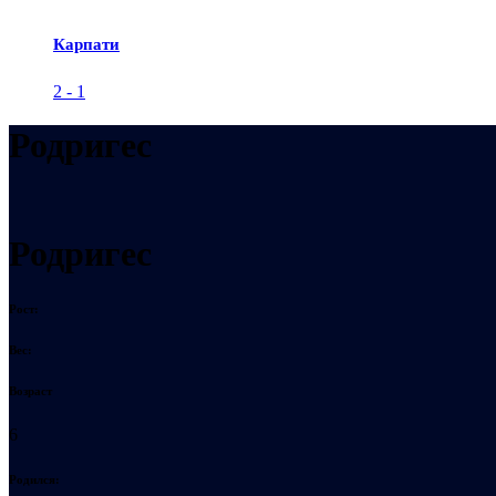
Карпати
2
-
1
Родригес
Родригес
Рост:
Вес:
Возраст
6
Родился: