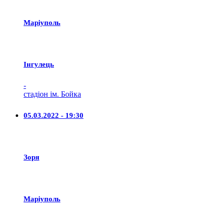
Маріуполь
Iнгулець
-
стадіон ім. Бойка
05.03.2022 - 19:30
Зоря
Маріуполь
-