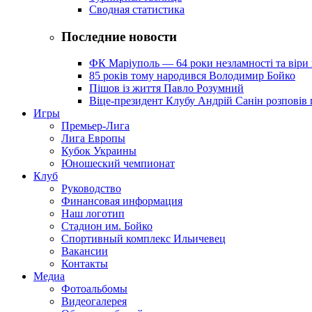
Сводная статистика
Последние новости
ФК Маріуполь — 64 роки незламності та віри 
85 років тому народився Володимир Бойко
Пішов із життя Павло Розумний
Віце-президент Клубу Андрій Санін розповів 
Игры
Премьер-Лига
Лига Европы
Кубок Украины
Юношеский чемпионат
Клуб
Руководство
Финансовая информация
Наш логотип
Стадион им. Бойко
Спортивный комплекс Ильичевец
Вакансии
Контакты
Медиа
Фотоальбомы
Видеогалерея