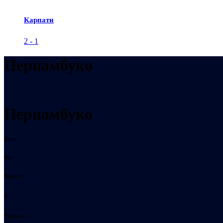
Карпати
2
-
1
Пернамбуко
Пернамбуко
Рост:
Вес:
Возраст
6
Родился: