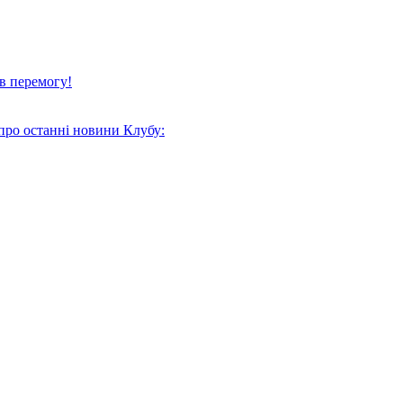
в перемогу!
про останні новини Клубу: