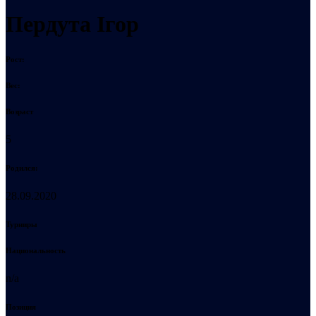
Пердута Ігор
Рост:
Вес:
Возраст
5
Родился:
28.09.2020
Турниры
Национальность
n/a
Позиция