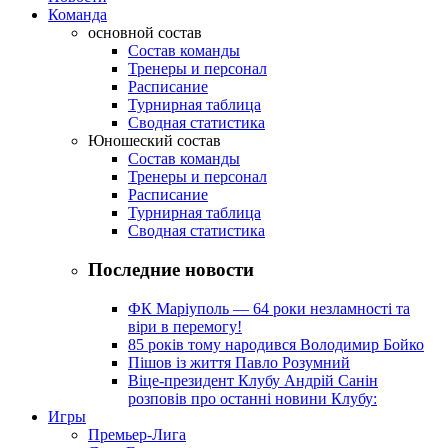
Команда
основной состав
Состав команды
Тренеры и персонал
Расписание
Турнирная таблица
Сводная статистика
Юношеский состав
Состав команды
Тренеры и персонал
Расписание
Турнирная таблица
Сводная статистика
Последние новости
ФК Маріуполь — 64 роки незламності та
віри в перемогу!
85 років тому народився Володимир Бойко
Пішов із життя Павло Розумний
Віце-президент Клубу Андрій Санін
розповів про останні новини Клубу:
Игры
Премьер-Лига