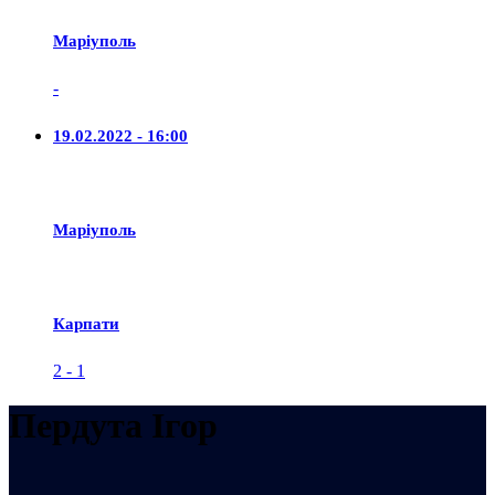
Маріуполь
-
19.02.2022 - 16:00
Маріуполь
Карпати
2
-
1
Пердута Ігор