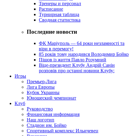
Тренеры и персонал
Расписание
Турнирная таблица
Сводная статистика
Последние новости
ФК Маріуполь — 64 роки незламності та
віри в перемогу!
85 років тому народився Володимир Бойко
Пішов із життя Павло Розумний
Віце-президент Клубу Андрій Санін
розповів про останні новини Клубу:
Игры
Премьер-Лига
Лига Европы
Кубок Украины
Юношеский чемпионат
Клуб
Руководство
Финансовая информация
Наш логотип
Стадион им. Бойко
Спортивный комплекс Ильичевец