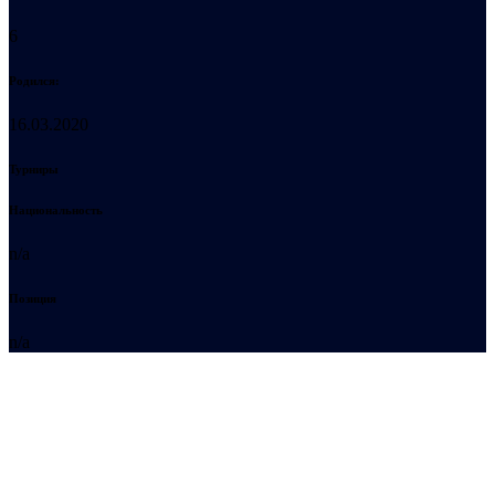
6
Родился:
16.03.2020
Турниры
Национальность
n/a
Позиция
n/a