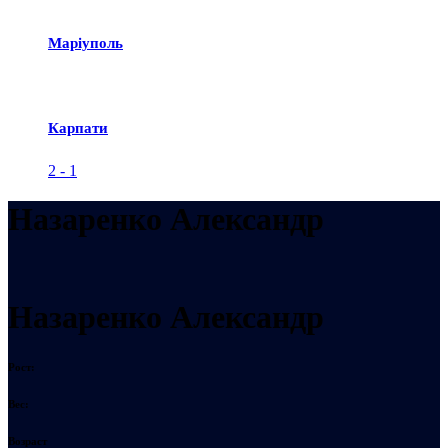
Маріуполь
Карпати
2
-
1
Назаренко Александр
Назаренко Александр
Рост:
Вес:
Возраст