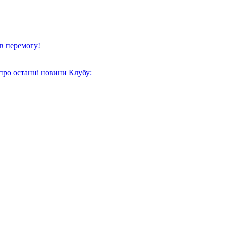
в перемогу!
про останні новини Клубу: