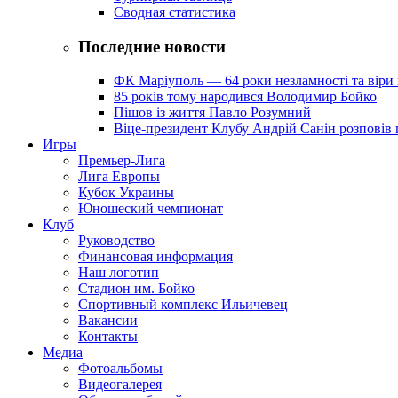
Сводная статистика
Последние новости
ФК Маріуполь — 64 роки незламності та віри 
85 років тому народився Володимир Бойко
Пішов із життя Павло Розумний
Віце-президент Клубу Андрій Санін розповів 
Игры
Премьер-Лига
Лига Европы
Кубок Украины
Юношеский чемпионат
Клуб
Руководство
Финансовая информация
Наш логотип
Стадион им. Бойко
Спортивный комплекс Ильичевец
Вакансии
Контакты
Медиа
Фотоальбомы
Видеогалерея