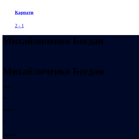
Карпати
2
-
1
Михайличенко Богдан
Михайличенко Богдан
Рост:
Вес:
Возраст
6
Родился: