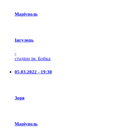
Маріуполь
Iнгулець
-
стадіон ім. Бойка
05.03.2022 - 19:30
Зоря
Маріуполь
-