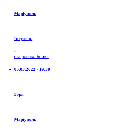
Маріуполь
Iнгулець
-
стадіон ім. Бойка
05.03.2022 - 19:30
Зоря
Маріуполь
-