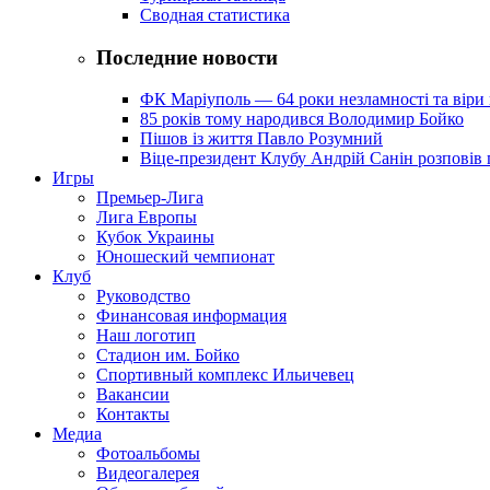
Сводная статистика
Последние новости
ФК Маріуполь — 64 роки незламності та віри 
85 років тому народився Володимир Бойко
Пішов із життя Павло Розумний
Віце-президент Клубу Андрій Санін розповів 
Игры
Премьер-Лига
Лига Европы
Кубок Украины
Юношеский чемпионат
Клуб
Руководство
Финансовая информация
Наш логотип
Стадион им. Бойко
Спортивный комплекс Ильичевец
Вакансии
Контакты
Медиа
Фотоальбомы
Видеогалерея