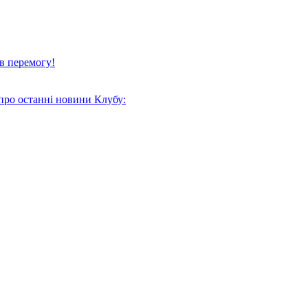
в перемогу!
про останні новини Клубу: