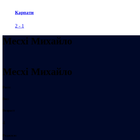
Карпати
2
-
1
Месхі Михайло
Месхі Михайло
Рост:
Вес:
Возраст
4
Родился: