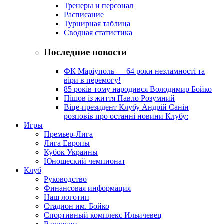
Тренеры и персонал
Расписание
Турнирная таблица
Сводная статистика
Последние новости
ФК Маріуполь — 64 роки незламності та
віри в перемогу!
85 років тому народився Володимир Бойко
Пішов із життя Павло Розумний
Віце-президент Клубу Андрій Санін
розповів про останні новини Клубу:
Игры
Премьер-Лига
Лига Европы
Кубок Украины
Юношеский чемпионат
Клуб
Руководство
Финансовая информация
Наш логотип
Стадион им. Бойко
Спортивный комплекс Ильичевец