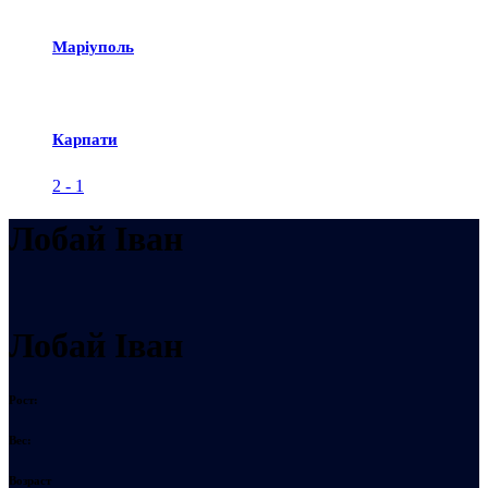
Маріуполь
Карпати
2
-
1
Лобай Іван
Лобай Іван
Рост:
Вес:
Возраст