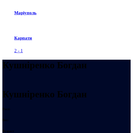
Маріуполь
Карпати
2
-
1
Кушніренко Богдан
Кушніренко Богдан
Рост:
Вес:
Возраст