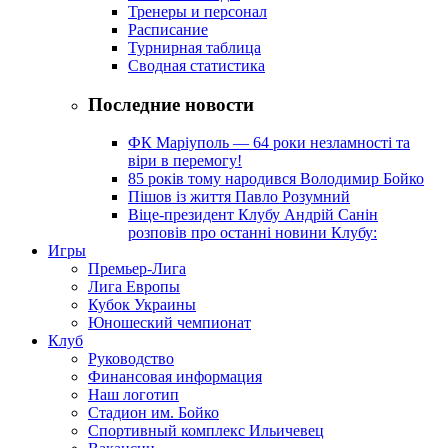
Тренеры и персонал
Расписание
Турнирная таблица
Сводная статистика
Последние новости
ФК Маріуполь — 64 роки незламності та
віри в перемогу!
85 років тому народився Володимир Бойко
Пішов із життя Павло Розумний
Віце-президент Клубу Андрій Санін
розповів про останні новини Клубу:
Игры
Премьер-Лига
Лига Европы
Кубок Украины
Юношеский чемпионат
Клуб
Руководство
Финансовая информация
Наш логотип
Стадион им. Бойко
Спортивный комплекс Ильичевец