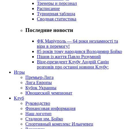
Тренеры и персонал
Расписание
Турнирная таблица
Сводная статистика
Последние новости
ФК Маріуполь — 64 роки незламності та
віри в перемогу!
85 років тому народився Володимир Бойко
Пішов із життя Павло Розумний
Віце-президент Клубу Андрій Санін
розповів про останні новини Клубу:
Игры
Премьер-Лига
Лига Европы
Кубок Украины
Юношеский чемпионат
Клуб
Руководство
Финансовая информация
Наш логотип
Стадион им. Бойко
Спортивный комплекс Ильичевец