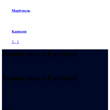
Маріуполь
Карпати
2
-
1
Коноплянка Евгений
Коноплянка Евгений
Рост:
Вес:
Возраст