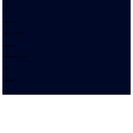
6
Родился:
02.12.2019
Турниры
Национальность
n/a
Позиция
n/a