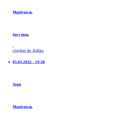
Маріуполь
Iнгулець
-
стадіон ім. Бойка
05.03.2022 - 19:30
Зоря
Маріуполь
-