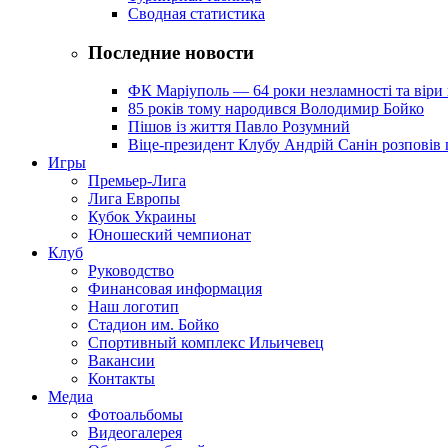
Сводная статистика
Последние новости
ФК Маріуполь — 64 роки незламності та віри 
85 років тому народився Володимир Бойко
Пішов із життя Павло Розумний
Віце-президент Клубу Андрій Санін розповів 
Игры
Премьер-Лига
Лига Европы
Кубок Украины
Юношеский чемпионат
Клуб
Руководство
Финансовая информация
Наш логотип
Стадион им. Бойко
Спортивный комплекс Ильичевец
Вакансии
Контакты
Медиа
Фотоальбомы
Видеогалерея