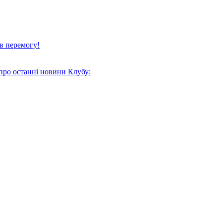
в перемогу!
про останні новини Клубу: