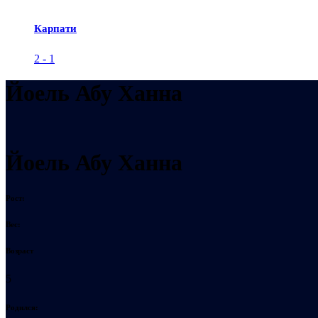
Карпати
2
-
1
Йоель Абу Ханна
Йоель Абу Ханна
Рост:
Вес:
Возраст
5
Родился: