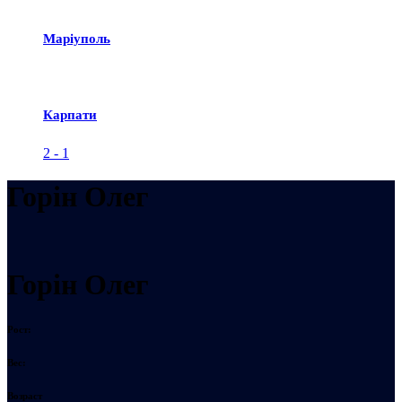
Маріуполь
Карпати
2
-
1
Горін Олег
Горін Олег
Рост:
Вес:
Возраст