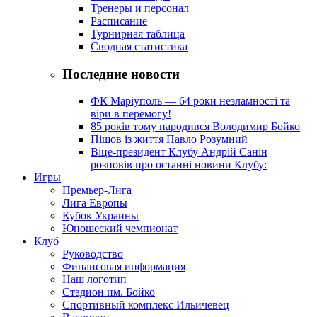
Тренеры и персонал
Расписание
Турнирная таблица
Сводная статистика
Последние новости
ФК Маріуполь — 64 роки незламності та
віри в перемогу!
85 років тому народився Володимир Бойко
Пішов із життя Павло Розумний
Віце-президент Клубу Андрій Санін
розповів про останні новини Клубу:
Игры
Премьер-Лига
Лига Европы
Кубок Украины
Юношеский чемпионат
Клуб
Руководство
Финансовая информация
Наш логотип
Стадион им. Бойко
Спортивный комплекс Ильичевец