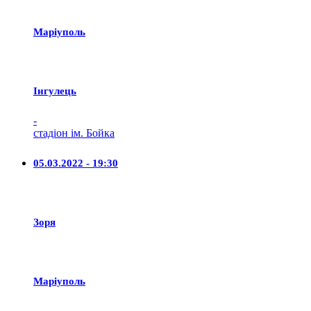
Маріуполь
Iнгулець
-
стадіон ім. Бойка
05.03.2022 - 19:30
Зоря
Маріуполь
-