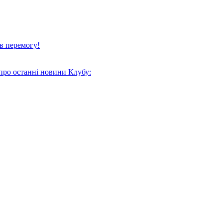
в перемогу!
про останні новини Клубу: