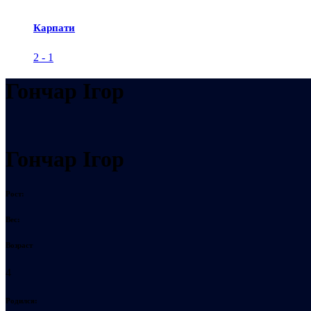
Карпати
2
-
1
Гончар Ігор
Гончар Ігор
Рост:
Вес:
Возраст
4
Родился: