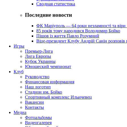
Сводная статистика
Последние новости
ФК Маріуполь — 64 роки незламності та віри 
85 років тому народився Володимир Бойко
Пішов із життя Павло Розумний
Віце-президент Клубу Андрій Санін розповів 
Игры
Премьер-Лига
Лига Европы
Кубок Украины
Юношеский чемпионат
Клуб
Руководство
Финансовая информация
Наш логотип
Стадион им. Бойко
Спортивный комплекс Ильичевец
Вакансии
Контакты
Медиа
Фотоальбомы
Видеогалерея