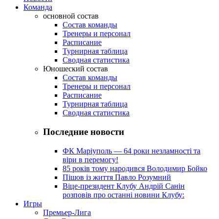
Команда
основной состав
Состав команды
Тренеры и персонал
Расписание
Турнирная таблица
Сводная статистика
Юношеский состав
Состав команды
Тренеры и персонал
Расписание
Турнирная таблица
Сводная статистика
Последние новости
ФК Маріуполь — 64 роки незламності та
віри в перемогу!
85 років тому народився Володимир Бойко
Пішов із життя Павло Розумний
Віце-президент Клубу Андрій Санін
розповів про останні новини Клубу:
Игры
Премьер-Лига