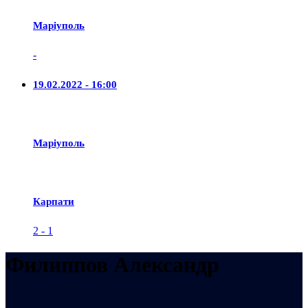
Маріуполь
-
19.02.2022 - 16:00
Маріуполь
Карпати
2
-
1
Филиппов Александр