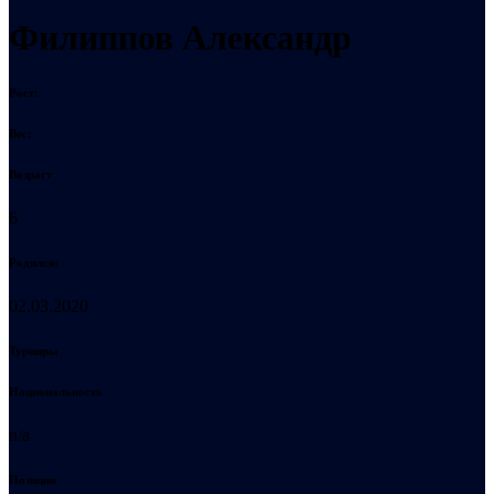
Филиппов Александр
Рост:
Вес:
Возраст
6
Родился:
02.03.2020
Турниры
Национальность
n/a
Позиция