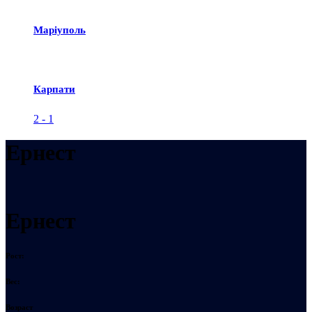
Маріуполь
Карпати
2
-
1
Ернест
Ернест
Рост:
Вес:
Возраст