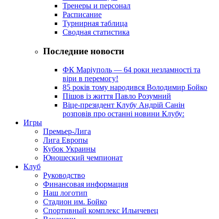
Тренеры и персонал
Расписание
Турнирная таблица
Сводная статистика
Последние новости
ФК Маріуполь — 64 роки незламності та
віри в перемогу!
85 років тому народився Володимир Бойко
Пішов із життя Павло Розумний
Віце-президент Клубу Андрій Санін
розповів про останні новини Клубу:
Игры
Премьер-Лига
Лига Европы
Кубок Украины
Юношеский чемпионат
Клуб
Руководство
Финансовая информация
Наш логотип
Стадион им. Бойко
Спортивный комплекс Ильичевец