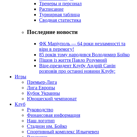
Тренеры и персонал
Расписание
Турнирная таблица
Сводная статистика
Последние новости
ФК Маріуполь — 64 роки незламності та
віри в перемогу!
85 років тому народився Володимир Бойко
Пішов із життя Павло Розумний
Віце-президент Клубу Андрій Санін
розповів про останні новини Клубу:
Игры
Премьер-Лига
Лига Европы
Кубок Украины
Юношеский чемпионат
Клуб
Руководство
Финансовая информация
Наш логотип
Стадион им. Бойко
Спортивный комплекс Ильичевец