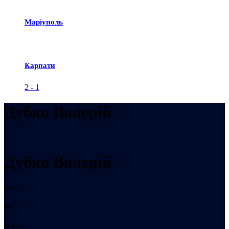
Маріуполь
Карпати
2
-
1
Дубко Валерій
Дубко Валерій
Рост:
Вес:
Возраст