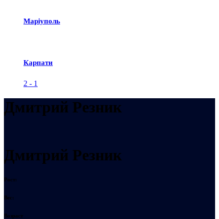
Маріуполь
Карпати
2
-
1
Дмитрий Резник
Дмитрий Резник
Рост:
Вес:
Возраст