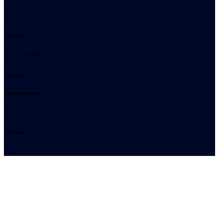
6
Родился:
05.10.2019
Турниры
Национальность
n/a
Позиция
n/a