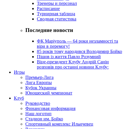
Тренеры и персонал
Расписание
Турнирная таблица
Сводная статистика
Последние новости
ФК Маріуполь — 64 роки незламності та
віри в перемогу!
85 років тому народився Володимир Бойко
Пішов із життя Павло Розумний
Віце-президент Клубу Андрій Санін
розповів про останні новини Клубу:
Игры
Премьер-Лига
Лига Европы
Кубок Украины
Юношеский чемпионат
Клуб
Руководство
Финансовая информация
Наш логотип
Стадион им. Бойко
Спортивный комплекс Ильичевец