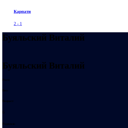
Карпати
2
-
1
Буяльский Виталий
Буяльский Виталий
Рост:
Вес:
Возраст
6
Родился: