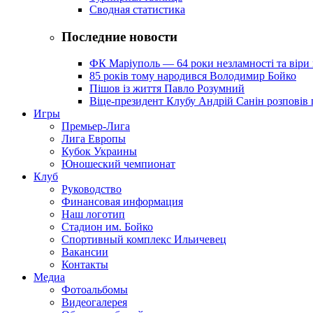
Сводная статистика
Последние новости
ФК Маріуполь — 64 роки незламності та віри 
85 років тому народився Володимир Бойко
Пішов із життя Павло Розумний
Віце-президент Клубу Андрій Санін розповів 
Игры
Премьер-Лига
Лига Европы
Кубок Украины
Юношеский чемпионат
Клуб
Руководство
Финансовая информация
Наш логотип
Стадион им. Бойко
Спортивный комплекс Ильичевец
Вакансии
Контакты
Медиа
Фотоальбомы
Видеогалерея