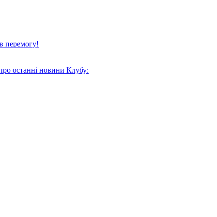
в перемогу!
про останні новини Клубу: