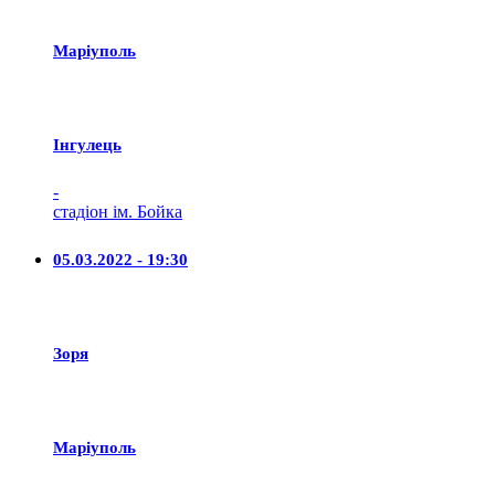
Маріуполь
Iнгулець
-
стадіон ім. Бойка
05.03.2022 - 19:30
Зоря
Маріуполь
-