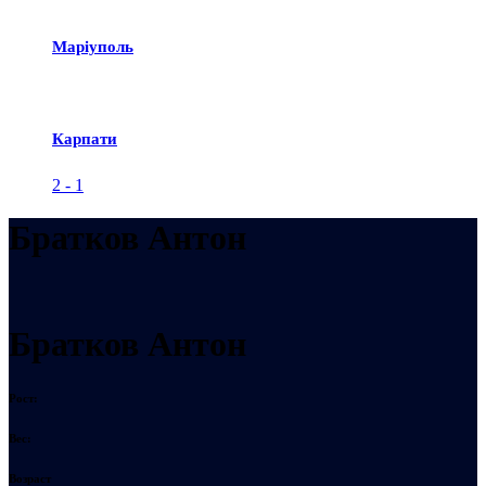
Маріуполь
Карпати
2
-
1
Братков Антон
Братков Антон
Рост:
Вес:
Возраст