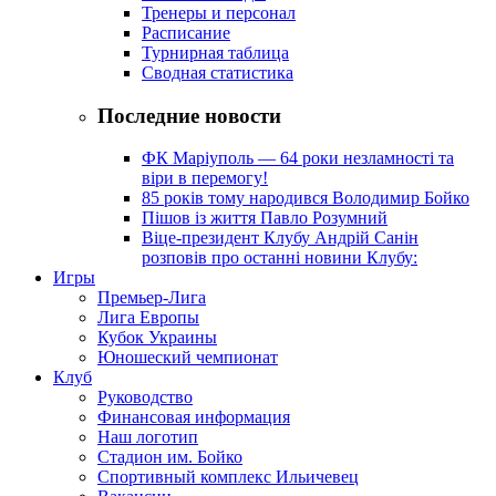
Тренеры и персонал
Расписание
Турнирная таблица
Сводная статистика
Последние новости
ФК Маріуполь — 64 роки незламності та
віри в перемогу!
85 років тому народився Володимир Бойко
Пішов із життя Павло Розумний
Віце-президент Клубу Андрій Санін
розповів про останні новини Клубу:
Игры
Премьер-Лига
Лига Европы
Кубок Украины
Юношеский чемпионат
Клуб
Руководство
Финансовая информация
Наш логотип
Стадион им. Бойко
Спортивный комплекс Ильичевец