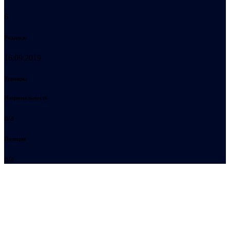
6
Родился:
16.09.2019
Турниры
Национальность
n/a
Позиция
n/a