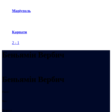
Маріуполь
Карпати
2
-
1
Беньямiн Вербич
Беньямiн Вербич
Рост:
Вес:
Возраст