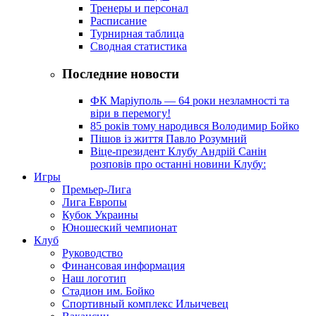
Тренеры и персонал
Расписание
Турнирная таблица
Сводная статистика
Последние новости
ФК Маріуполь — 64 роки незламності та
віри в перемогу!
85 років тому народився Володимир Бойко
Пішов із життя Павло Розумний
Віце-президент Клубу Андрій Санін
розповів про останні новини Клубу:
Игры
Премьер-Лига
Лига Европы
Кубок Украины
Юношеский чемпионат
Клуб
Руководство
Финансовая информация
Наш логотип
Стадион им. Бойко
Спортивный комплекс Ильичевец