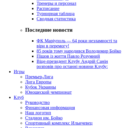
Тренеры и персонал
Расписание
Турнирная таблица
Сводная статистика
Последние новости
ФК Маріуполь — 64 роки незламності та
віри в перемогу!
85 років тому народився Володимир Бойко
Пішов із життя Павло Розумний
Віце-президент Клубу Андрій Санін
розповів про останні новини Клубу:
Игры
Премьер-Лига
Лига Европы
Кубок Украины
Юношеский чемпионат
Клуб
Руководство
Финансовая информация
Наш логотип
Стадион им. Бойко
Спортивный комплекс Ильичевец