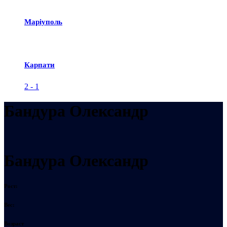
Маріуполь
Карпати
2
-
1
Бандура Олександр
Бандура Олександр
Рост:
Вес:
Возраст