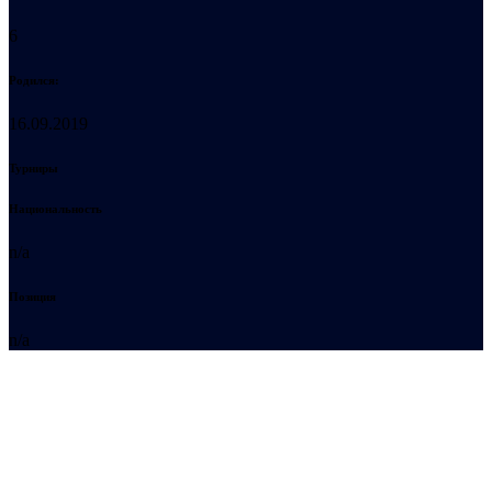
6
Родился:
16.09.2019
Турниры
Национальность
n/a
Позиция
n/a