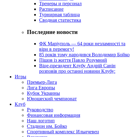
Тренеры и персонал
Расписание
Турнирная таблица
Сводная статистика
Последние новости
ФК Маріуполь — 64 роки незламності та
віри в перемогу!
85 років тому народився Володимир Бойко
Пішов із життя Павло Розумний
Віце-президент Клубу Андрій Санін
розповів про останні новини Клубу:
Игры
Премьер-Лига
Лига Европы
Кубок Украины
Юношеский чемпионат
Клуб
Руководство
Финансовая информация
Наш логотип
Стадион им. Бойко
Спортивный комплекс Ильичевец