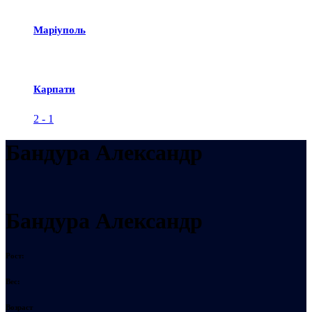
Маріуполь
Карпати
2
-
1
Бандура Александр
Бандура Александр
Рост:
Вес:
Возраст